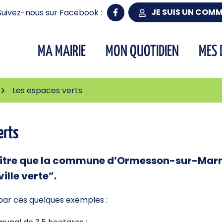
JE SUIS UN COM
Suivez-nous sur Facebook :
MA MAIRIE
MON QUOTIDIEN
MES 
Les espaces verts
erts
 titre que la commune d’Ormesson-sur-Marn
ville verte”.
par ces quelques exemples :