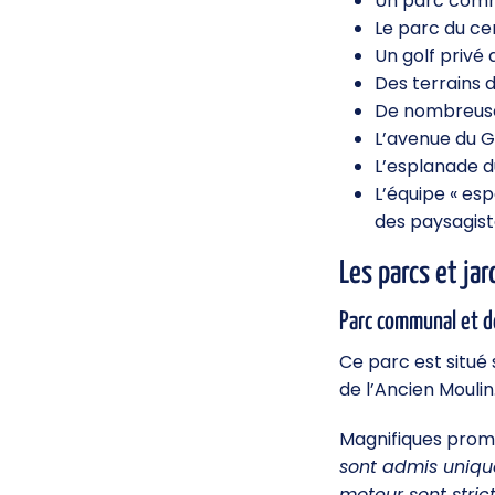
Un parc commu
Le parc du cen
Un golf privé 
Des terrains d
De nombreuses
L’avenue du G
L’esplanade d
L’équipe « es
des paysagiste
Les parcs et jar
Parc communal et d
Ce parc est situé 
de l’Ancien Moulin
Magnifiques prome
sont admis uniqu
moteur sont stric