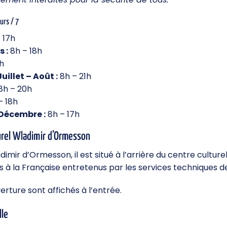
ours / 7
 17h
s :
8h – 18h
h
uillet – Août :
8h – 21h
8h – 20h
– 18h
Décembre :
8h – 17h
urel Wladimir d’Ormesson
imir d’Ormesson, il est situé à l’arrière du centre cultur
ns à la Française entretenus par les services techniques de 
erture sont affichés à l’entrée.
lle