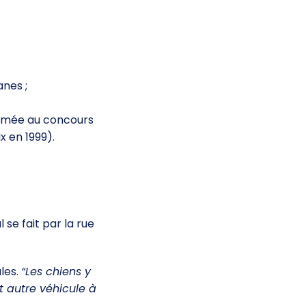
anes ;
rimée au concours
x en 1999).
se fait par la rue
les.
“Les chiens y
 autre véhicule à