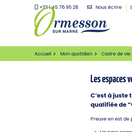
Gestion des traceurs
Aller
+33 1 45 76 95 28
Nous écrire
au
contenu
Accueil
Mon quotidien
Cadre de vie
Les espaces v
C’est à juste
qualifiée de “
Preuve en est de 