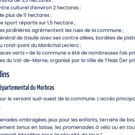
nal de 3,5 hectares ;
tre culturel d’environ 2 hectares ;
de plus de 11 hectares ;
e sport répartis sur 1,5 hectare ;
 jardinières agrémentent les rues de la commune ;
énéral de Gaulle avec ses contre allées, bordées de plat
u rond-point du Maréchal Leclerc ;
paces verts » de la commune a été de nombreuses fois p
s du Val-de-Marne, organisé par la Ville de Thiais (1er pri
dins
épartemental du Morbras
sur le versant sud-ouest de la commune. L’accès principal 
.
nades ombragées, jeux pour les enfants, terrains de bou
ement tenus en laisse, les promenades à vélo ou en tout
tement interdites pour la sécurité de tous.”