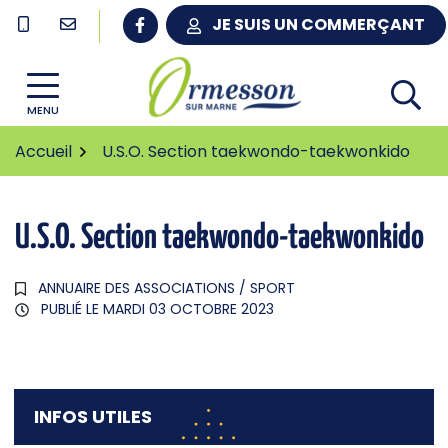
Gestion des traceurs
Aller
JE SUIS UN COMMERÇANT
au
contenu
MENU
Accueil
U.S.O. Section taekwondo-taekwonkido
U.S.O. Section taekwondo-taekwonkido
ANNUAIRE DES ASSOCIATIONS
/
SPORT
PUBLIÉ LE
MARDI 03 OCTOBRE 2023
INFOS UTILES