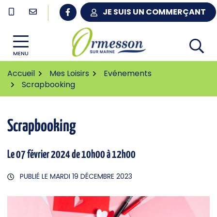
Gestion des traceurs
Aller
JE SUIS UN COMMERÇANT
au
contenu
MENU
Accueil
Mes Loisirs
Evénements
Scrapbooking
Scrapbooking
Le
07
février
2024
de 10h00 à 12h00
PUBLIÉ LE
MARDI 19 DÉCEMBRE 2023