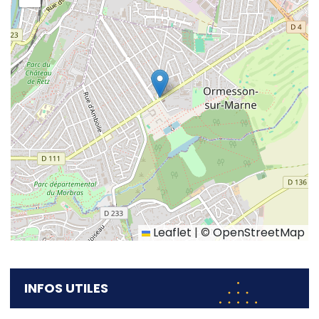
Leaflet
|
©
OpenStreetMap
INFOS UTILES